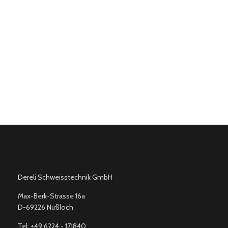
Dereli Schweisstechnik GmbH
Max-Berk-Strasse 16a
D-69226 Nußloch
Tel: +49 6224 - 171840